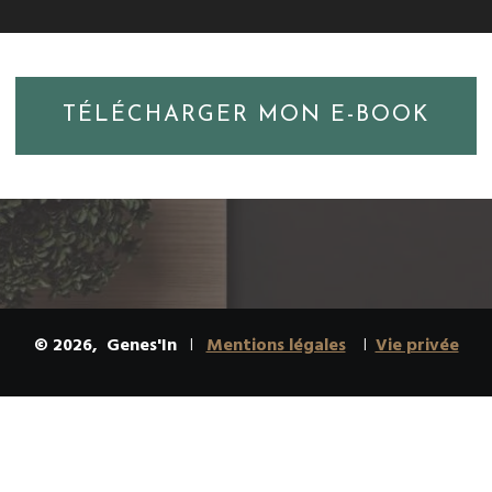
TÉLÉCHARGER MON E-BOOK
©
2026
,
Genes'In
I
Mentions légales
I
Vie privée